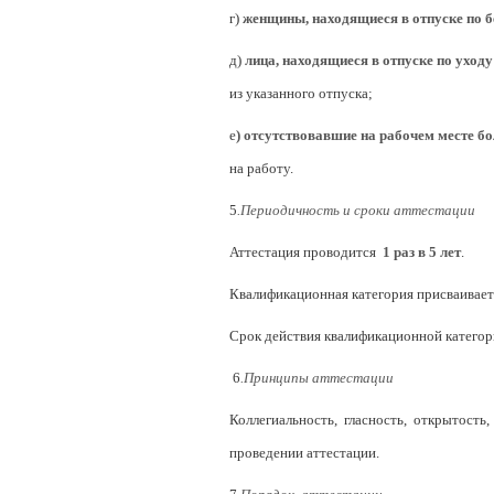
г)
женщины, находящиеся в отпуске по б
д)
лица, находящиеся в отпуске по уходу
из указанного отпуска;
е
) отсутствовавшие на рабочем месте б
на работу.
5
.Периодичность и сроки аттестации
Аттестация проводится
1 раз в 5 лет
.
Квалификационная категория присваивае
Срок действия квалификационной катего
6
.Принципы аттестации
Коллегиальность, гласность, открытост
проведении аттестации.