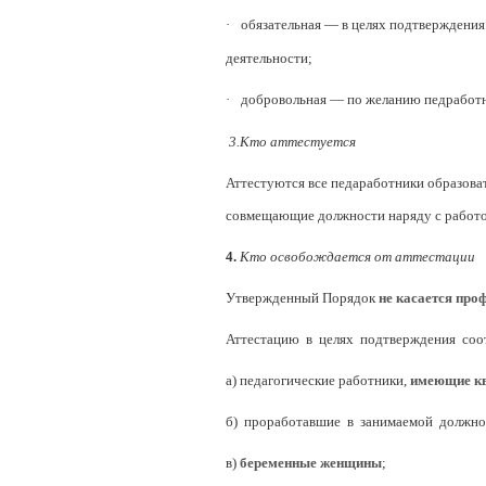
·
обязательная — в целях подтверждени
деятельности;
·
добровольная — по желанию педработн
3.Кто аттестуется
Аттестуются все педаработники образоват
совмещающие должности наряду с работой
4.
Кто освобождается от аттестации
Утвержденный Порядок
не касается
проф
Аттестацию в целях подтверждения соо
а) педагогические работники,
имеющие кв
б) проработавшие в занимаемой должн
в)
беременные женщины
;