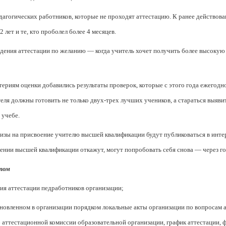
агогических работников, которые не проходят аттестацию. К ранее действова
лет и те, кто проболел более 4 месяцев.
ждения аттестации по желанию — когда учитель хочет получить более высоку
ериям оценки добавились результаты проверок, которые с этого года ежегодн
ля должны готовить не только двух-трех лучших учеников, а стараться выяви
 учебе.
тизы на присвоение учителю высшей квалификации будут публиковаться в инте
воении высшей квалификации откажут, могут попробовать себя снова — через го
том
ия аттестации педработников организации;
тановленном в организации порядком локальные акты организации по вопросам
аттестационной комиссии образовательной организации, график аттестации, 