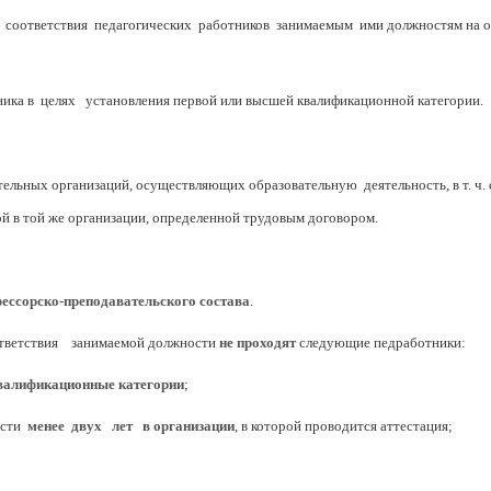
я соответствия педагогических работников занимаемым ими должностям на о
ика в целях установления первой или высшей квалификационной категории.
ельных организаций, осуществляющих образовательную деятельность, в т. ч. 
 в той же организации, определенной трудовым договором.
ессорско-преподавательского состава
.
тветствия занимаемой должности
не проходят
следующие педработники:
алификационные категории
;
ости
менее двух лет в организации
, в которой проводится аттестация;