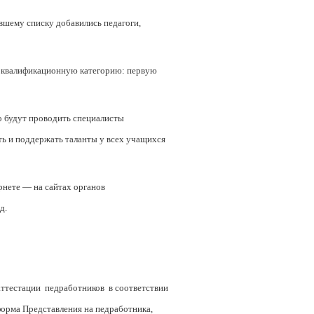
вшему списку добавились педагоги,
ю квалификационную категорию: первую
о будут проводить специалисты
ть и поддержать таланты у всех учащихся
рнете — на сайтах органов
д.
 аттестации педработников в соответствии
форма Представления на педработника,