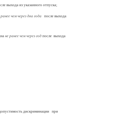
ле выхода из указанного отпуска;
 ранее чем через два года
после выхода
жна
не ранее чем через год
после выхода
едопустимость дискриминации при