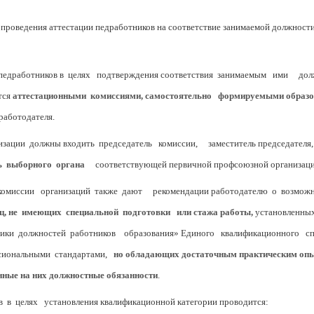
проведения аттестации педработников на соответствие занимаемой должност
ия педработников в целях подтверждения соответствия занимаемым ими до
тся
аттестационными комиссиями, самостоятельно формируемыми образо
работодателя.
изации должны входить председатель комиссии, заместитель председателя, с
ь выборного органа
соответствующей первичной профсоюзной организации 
 комиссии организаций также дают рекомендации работодателю о возмож
ц, не имеющих специальной подготовки или стажа работы,
установленных
стики должностей работников образования» Единого квалификационного с
ссиональными стандартами,
но обладающих достаточным практическим оп
нные на них должностные обязанности
.
в в целях установления квалификационной категории проводится: