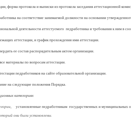
ии, форма протокола и выписки из протокола заседания аттестационной комисси
дработника на соответствие занимаемой должности на основании утвержденног
сиональной деятельности аттестуемого педработника и требования к ним в со
лежащих аттестации, и график прохождения ими аттестации.
вердить ее состав распорядительным актом организации.
все материалы по вопросам аттестации.
тестации педработников на сайте образовательной организации.
ание на следующие положения Порядка.
ционных категориях
егории
, установленные педработникам государственных и муниципальных 
 который они были установлены.