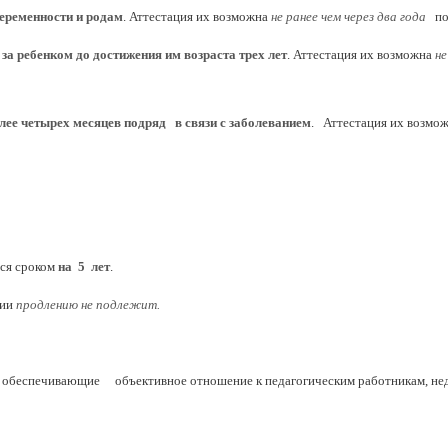
еременности и родам
. Аттестация их возможна
не ранее чем через
два года
пос
 за ребенком до достижения им возраста трех лет
. Аттестация их возможна
не
олее четырех месяцев подряд в связи с заболеванием
. Аттестация их возмо
тся сроком
на 5 лет
.
рии
продлению не подлежит.
ь, обеспечивающие объективное отношение к педагогическим работникам, н