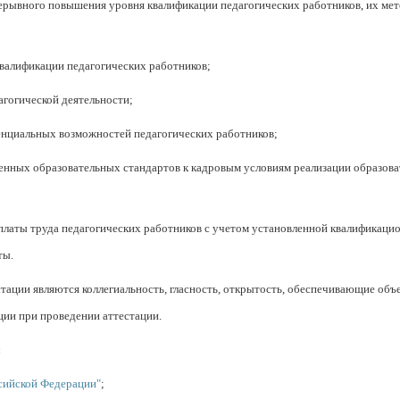
ерывного повышения уровня квалификации педагогических работников, их мет
валификации педагогических работников;
агогической деятельности;
енциальных возможностей педагогических работников;
енных образовательных стандартов к кадровым условиям реализации образо
латы труда педагогических работников с учетом установленной квалификацио
ты.
ации являются коллегиальность, гласность, открытость, обеспечивающие объ
ии при проведении аттестации.
:
сийской Федерации"
;