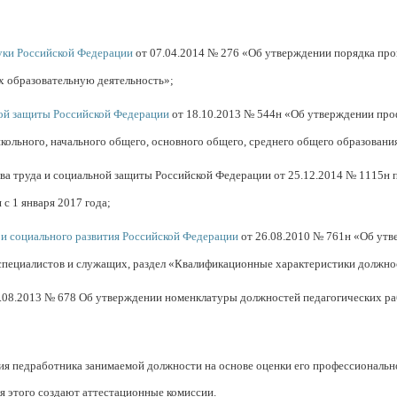
ауки Российской Федерации
от 07.04.2014 № 276 «Об утверждении порядка про
х образовательную деятельность»;
ной защиты Российской Федерации
от 18.10.2013 № 544н «Об утверждении про
кольного, начального общего, основного общего, среднего общего образования)
а труда и социальной защиты Российской Федерации от 25.12.2014 № 1115н 
 с 1 января 2017 года;
и социального развития Российской Федерации
от 26.08.2010 № 761н «Об ут
специалистов и служащих, раздел «Квалификационные характеристики должно
.08.2013 № 678 Об утверждении номенклатуры должностей педагогических ра
вия педработника занимаемой должности на основе оценки его профессиональн
я этого создают аттестационные комиссии.