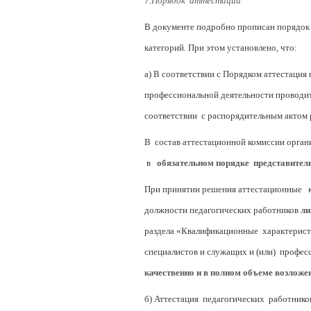
7
.Порядок аттестации
В документе подробно прописан порядок 
категорий. При этом установлено, что:
а) В соответствии с Порядком аттестац
профессиональной деятельности проводи
соответствии с распорядительным актом 
В состав аттестационной комиссии орган
в
обязательном порядке представител
При принятии решения аттестационные
должности педагогических работников
ли
раздела «Квалификационные характери
специалистов и служащих и (или) профе
качественно и в полном объеме возложе
б) Аттестация педагогических работнико