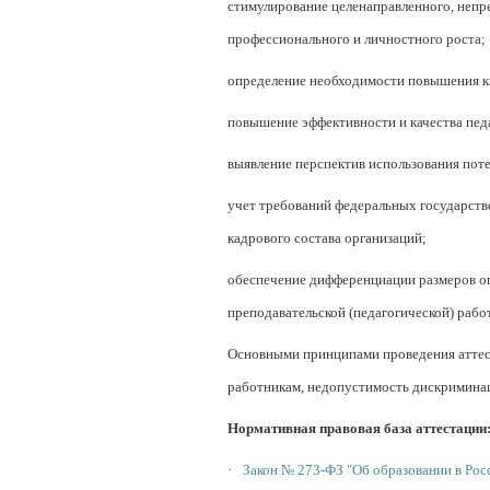
стимулирование целенаправленного, непр
профессионального и личностного роста;
определение необходимости повышения к
повышение эффективности и качества пед
выявление перспектив использования пот
учет требований федеральных государств
кадрового состава организаций;
обеспечение дифференциации размеров оп
преподавательской (педагогической) рабо
Основными принципами проведения аттест
работникам, недопустимость дискриминац
Нормативная правовая база аттестации
·
Закон № 273-ФЗ "Об образовании в Рос