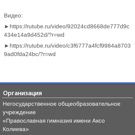
Видео:
►https://rutube.ru/video/92024cd8668de777d9c
434e14a9d452d/?r=wd
►https://rutube.ru/video/c3f6777a4fcf9984a8703
9ad0fda24bc/?r=wd
Организация
Негосударственное общеобразовательное
учреждение
«Православная гимназия имени Аксо
Колиева»