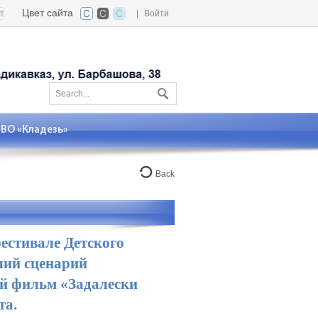
Цвет сайта
|
Войти
О «Кладезь»
Back
естивале Детского
ший сценарий
ый фильм «Задалески
та.