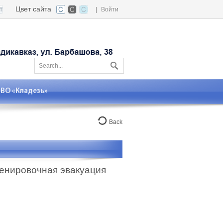
Цвет сайта
|
Войти
О «Кладезь»
Back
енировочная эвакуация