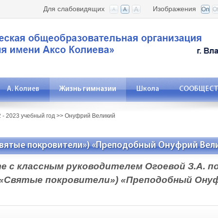
Для слабовидящих
Изображения
А. Колиев
Жизнь гимназии
Школа
СООБЩЕСТВ
 - 2023 учебный год
>>
Онуфрий Великий
Святые покровители») «Преподобный Онуфрий Вели
те с классным руководителем Огоевой З.А. 
 «Святые покровители») «Преподобный Онуф