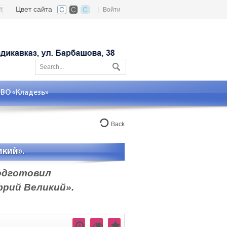
Цвет сайта
|
Войти
О «Кладезь»
Back
кий».
подготовил
рий Великий».