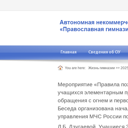
Главная
Сведения об ОУ
You are here:
Жизнь гимназии
>>
2025
Мероприятие «Правила пож
учащихся элементарным пр
обращения с огнем и перв
Беседа организована нач
управления МЧС России п
Л.Б. Дзугаевой. Учащиеся 