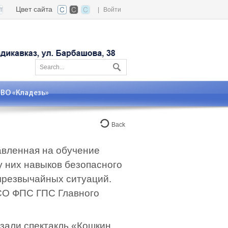
Цвет сайта
|
Войти
О «Кладезь»
Back
авленная на обучение
 них навыков безопасного
чрезвычайных ситуаций.
СО ФПС ГПС Главного
азали спектакль «Кошкин