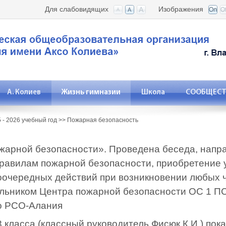
Для слабовидящих
Изображения
А. Колиев
Жизнь гимназии
Школа
СООБЩЕСТВ
 - 2026 учебный год
>>
Пожарная безопасность
арной безопасности». Проведена беседа, напр
авилам пожарной безопасности, приобретение у
оочередных действий при возникновении любых 
альником Центра пожарной безопасности ОС 1 П
о РСО-Алания
3 класса (классный руководитель Фисюк К.И.) пок