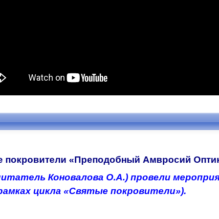
е покровители «Преподобный Амвросий Оптин
питатель Коновалова О.А.) провели меропри
рамках цикла «Святые покровители»).