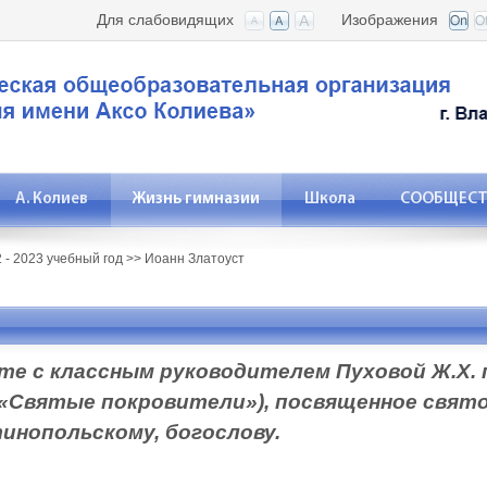
Для слабовидящих
Изображения
А. Колиев
Жизнь гимназии
Школа
СООБЩЕСТВ
 - 2023 учебный год
>>
Иоанн Златоуст
сте с классным руководителем Пуховой Ж.Х.
 «Святые покровители»), посвященное свят
инопольскому, богослову.