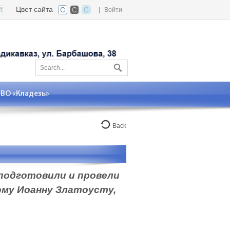
Цвет сайта
|
Войти
О «Кладезь»
Back
 подготовили и провели
ому Иоанну Златоусту,