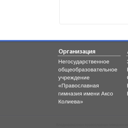
Организация
Негосударственное
общеобразовательное
учреждение
«Православная
гимназия имени Аксо
Колиева»
Владикавказская православная гимназия им