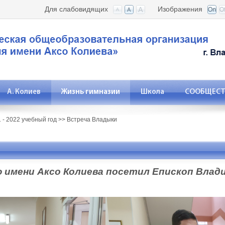
Для слабовидящих
Изображения
А. Колиев
Жизнь гимназии
Школа
СООБЩЕСТВ
 - 2022 учебный год
>>
Встреча Владыки
 имени Аксо Колиева посетил Епископ Влади