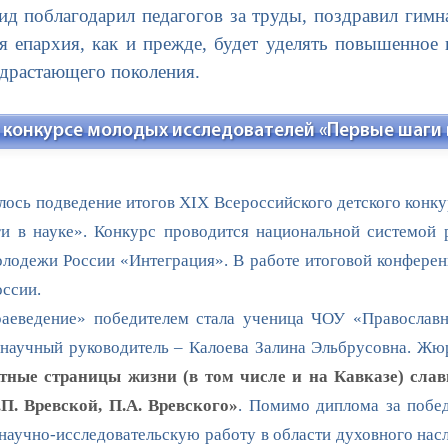
ид поблагодарил педагогов за труды, поздравил гимна
ая епархия, как и прежде, будет уделять повышенное
одрастающего поколения.
 конкурсе молодых исследователей «Первые шаги 
ось подведение итогов XIX Всероссийского детского конку
и в науке». Конкурс проводится национальной системой р
олодежи России «Интеграция». В работе итоговой конферен
оссии.
ведение» победителем стала ученица ЧОУ «Православная
 научный руководитель – Калоева Залина Эльбрусовна. Жю
тные страницы жизни (в том числе и на Кавказе) сла
П. Вревской, П.А. Вревского»
. Помимо диплома за побед
аучно-исследовательскую работу в области духовного насл