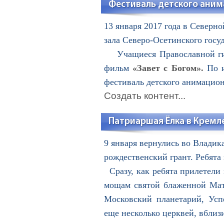
Фестиваль детского аним
13 января 2017 года в Северн
зала Северо-Осетинского госу
Учащиеся Православной гимн
фильм
«Завет с Богом».
По и
фестиваль детского анимацио
Создать контент...
Патриаршая Ёлка в Кремл
9 января вернулись во Влади
рождественский грант. Ребята
Сразу, как ребята прилетели
мощам святой блаженной Мат
Московский планетарий, Усп
еще несколько церквей, вблиз