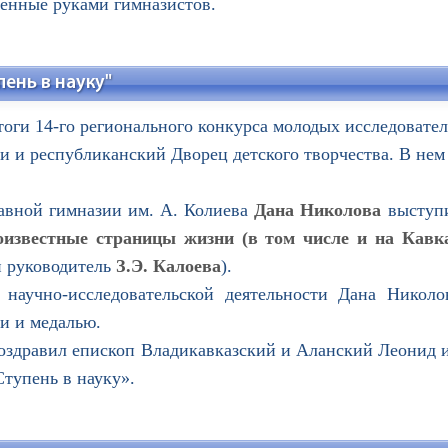
ленные руками гимназистов.
пень в науку"
итоги 14-го регионального конкурса молодых исследовател
 и республиканский Дворец детского творчества. В нем
вной гимназии им. А. Колиева
Дана Николова
выступ
известные страницы жизни (в том числе и на Кавка
 руководитель
З.Э. Калоева
).
аучно-исследовательской деятельности Дана Николов
и и медалью.
дравил епископ Владикавказский и Аланский Леонид и
тупень в науку».