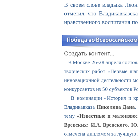
В своем слове владыка Леон
отметил, что Владикавказск
нравственного воспитания п
Победа во Всероссийском
Создать контент...
В Москве 26-28 апреля состоял
творческих работ «Первые шаг
инновационной деятельности м
конкурсантов из 50 субъектов Р
В номинации «История и крае
Владикавказа
Николова Дана
,
тему
«Известные и малоизвес
Вревских: И.А. Вревского, Ю.
отмечена дипломом за лучшую н