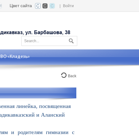
Цвет сайта
|
Войти
О «Кладезь»
Back
венная линейка, посвященная
ладикавказский и Аланский
ям и родителям гимназии с