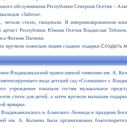
ьного обслуживания Республики Северная Осетия – Ала
нвалидов «Забота».
итали стихи, танцевали. В импровизированном конц
й артист Республики Южная Осетия Владислав Теблоев,
иса Фатима Пагиева.
Создать ко
ти вручили пожилым людям сладкие подарки.
ники Владикавказской православной гимназии им. А. Ко
компенсирующего вида детский сад «Солнышко» г. Владик
 учреждения показали гостям музыкальное предста
чли стихи для детей, а затем вручили малышам подарки
ой ярмарке.
ладикавказского и Аланского Леонида в праздник Бого
ей им. А. Колиева была организованна благотворител