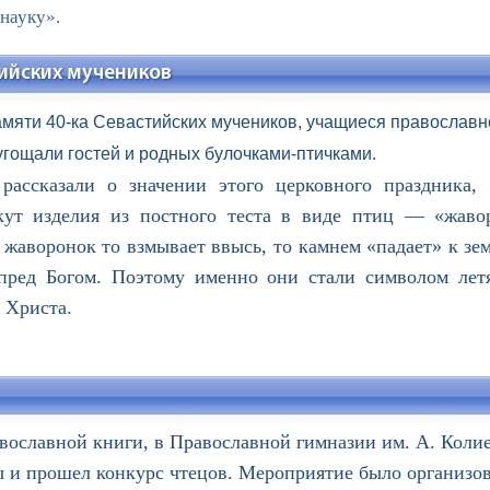
науку».
тийских мучеников
амяти 40-ка Севастийских мучеников, учащиеся православн
гощали гостей и родных булочками-птичками.
сказали о значении этого церковного праздника, 
ут изделия из постного теста в виде птиц — «жаво
жаворонок то взмывает ввысь, то камнем «падает» к зе
пред Богом. Поэтому именно они стали символом ле
 Христа.
авославной книги, в Православной гимназии им. А. Колие
ы и прошел конкурс чтецов. Мероприятие было организов