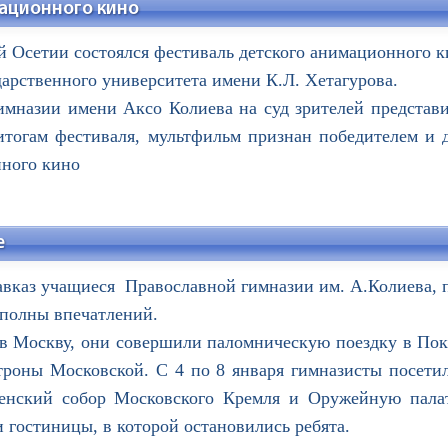
ационного кино
ой Осетии состоялся фестиваль детского анимационного 
дарственного университета имени К.Л. Хетагурова.
азии имени Аксо Колиева на суд зрителей представ
тогам фестиваля, мультфильм признан победителем и д
нного кино
е
кавказ учащиеся Православной гимназии им. А.Колиева,
 полны впечатлений.
 в Москву, они совершили паломническую поездку в По
роны Московской. С 4 по 8 января гимназисты посетил
енский собор Московского Кремля и Оружейную пала
и гостиницы, в которой остановились ребята.