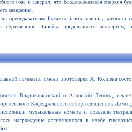
бного года и заверил, что Владикавказская епархия буд
ого заведения.
подавателям Божьего благословения, крепости си
и образования. Линейка продолжилась концертом, 
лавной гимназии имени протоиерея А. Колиева состо
скоп Владикавказский и Аланский Леонид, секрет
Георгиевского Кафедрального собора священник Димит
полнили музыкальные номера и показали театрализ
лось награждение отличившихся в учебе гимназис
бот.