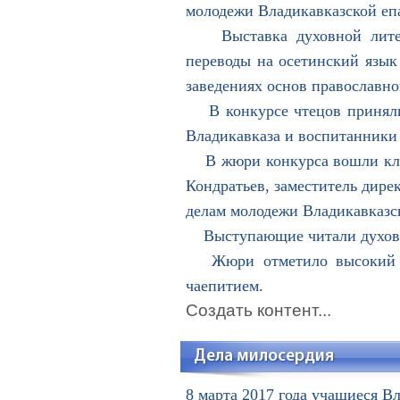
молодежи Владикавказской еп
Выставка духовной литерат
переводы на осетинский язык
заведениях основ православно
В конкурсе чтецов приняли 
Владикавказа и воспитанники 
В жюри конкурса вошли клир
Кондратьев, заместитель дирек
делам молодежи Владикавказск
Выступающие читали духовные
Жюри отметило высокий ур
чаепитием.
Создать контент...
Дела милосердия
8 марта 2017 года учащиеся В