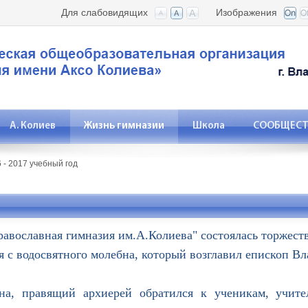
Для слабовидящих
Изображения
А. Колиев
Жизнь гимназии
Школа
СООБЩЕСТВ
 - 2017 учебный год
вославная гимназия им.А.Колиева" состоялась торжест
 с водосвятного молебна, который возглавил епископ В
авящий архиерей обратился к ученикам, учител