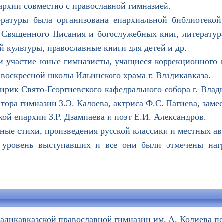
архии совместно с православной гимназией.
уры была организована епархиальной библиотекой
 Священного Писания и богослужебных книг, литератур
й культуры, православные книги для детей и др.
участие юные гимназисты, учащиеся коррекционного к
воскресной школы Ильинского храма г. Владикавказа.
ик Свято-Георгиевского кафедрального собора г. Влад
тора гимназии З.Э. Калоева, актриса Ф.С. Пагиева, заме
ой епархии З.Р. Дзампаева и поэт Е.И. Александров.
 стихи, произведения русской классики и местных ав
овень выступавших и все они были отмечены награ
ладикавказской православной гимназии им. А. Колиева п