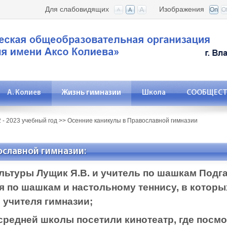
Для слабовидящих
Изображения
А. Колиев
Жизнь гимназии
Школа
СООБЩЕСТВ
 - 2023 учебный год
>>
Осенние каникулы в Православной гимназии
ославной гимназии:
льтуры Лущик Я.В. и учитель по шашкам Подга
 по шашкам и настольному теннису, в которы
 учителя гимназии;
 средней школы посетили кинотеатр, где пос