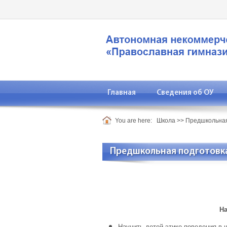
Главная
Сведения об ОУ
You are here:
Школа
>>
Предшкольная
Предшкольная подготовк
На
Научить детей этике поведения в 