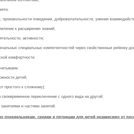
мяти;
, произвольности поведения, доброжелательности, умения взаимодейств
емление к расширению знаний;
ятельности, активности;
ачальных специальных компетентностей через свойственные ребенку-до
ской комфортности.
учитываем:
ожности детей;
от простого к сложному);
 своевременное переключение с одного вида на другой;
занятиями и частями занятий.
о понедельникам. средам и пятницам для детей независимо от пос