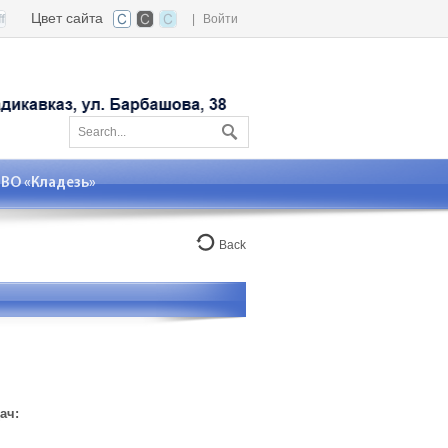
Цвет сайта
|
Войти
О «Кладезь»
Back
,
ач: