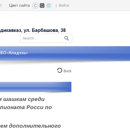
Цвет сайта
|
Войти
О «Кладезь»
Back
м шашкам среди
мпионата Росси по
м дополнительного