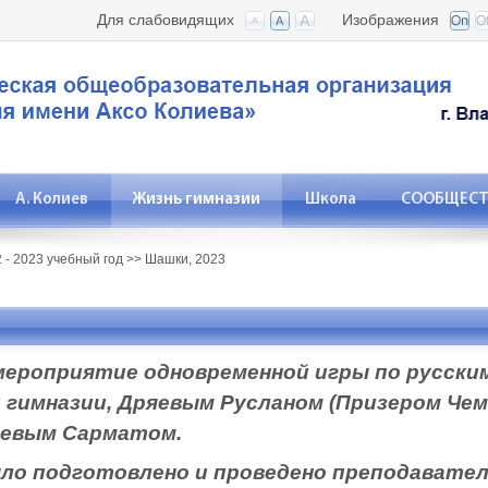
Для слабовидящих
Изображения
А. Колиев
Жизнь гимназии
Школа
СООБЩЕСТВ
 - 2023 учебный год
>>
Шашки, 2023
 мероприятие одновременной игры по русски
 гимназии, Дряевым Русланом (Призером Че
аевым Сарматом.
дготовлено и проведено преподавателе