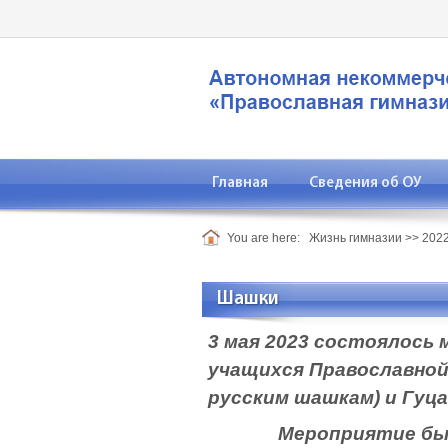
Главная
Сведения об ОУ
You are here:
Жизнь гимназии
>>
2022
Шашки
3 мая 2023 состоялось
учащихся Православной
русским шашкам) и Гуц
Мероприятие было по