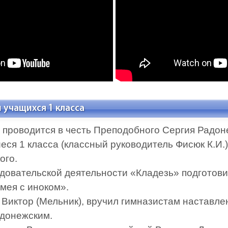
 учащихся 1 класса
проводится в честь Преподобного Сергия Радоне
еся 1 класса (классный руководитель Фисюк К.И.
ого.
довательской деятельности «Кладезь» подготови
мея с иноком».
 Виктор (Мельник), вручил гимназистам наставле
донежским.