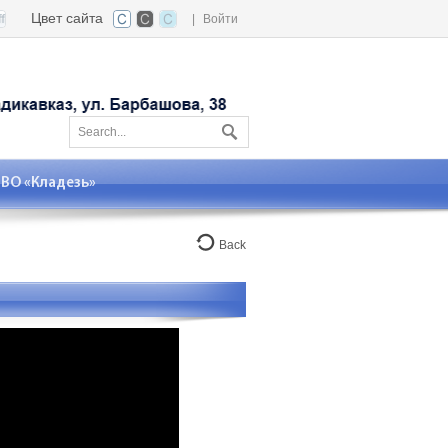
Цвет сайта
|
Войти
О «Кладезь»
Back