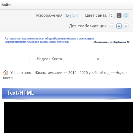
Войти
Изображения
Цвет сайта
Для слабовидящих
You are here:
Жизнь гимназии
>>
2019 - 2020 учебный год
>>
Неделя
Коста
Text/HTML