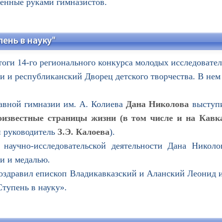
ленные руками гимназистов.
пень в науку"
итоги 14-го регионального конкурса молодых исследовател
 и республиканский Дворец детского творчества. В нем
вной гимназии им. А. Колиева
Дана Николова
выступ
известные страницы жизни (в том числе и на Кавка
 руководитель
З.Э. Калоева
).
аучно-исследовательской деятельности Дана Николов
и и медалью.
дравил епископ Владикавказский и Аланский Леонид и
тупень в науку».