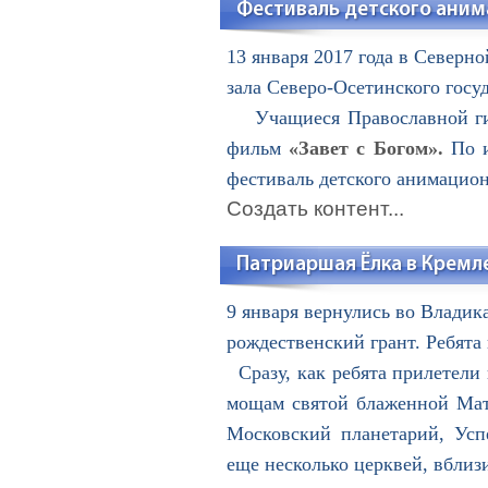
Фестиваль детского аним
13 января 2017 года в Северн
зала Северо-Осетинского госу
Учащиеся Православной гимн
фильм
«Завет с Богом».
По и
фестиваль детского анимацио
Создать контент...
Патриаршая Ёлка в Кремл
9 января вернулись во Влади
рождественский грант. Ребята
Сразу, как ребята прилетели
мощам святой блаженной Мат
Московский планетарий, Усп
еще несколько церквей, вблиз