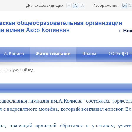
Для слабовидящих
Изображения
А. Колиев
Жизнь гимназии
Школа
СООБЩЕСТВ
 - 2017 учебный год
вославная гимназия им.А.Колиева" состоялась торжест
 с водосвятного молебна, который возглавил епископ В
авящий архиерей обратился к ученикам, учител