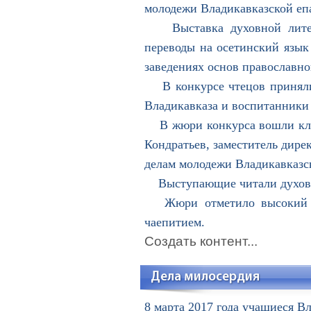
молодежи Владикавказской еп
Выставка духовной литерат
переводы на осетинский язык
заведениях основ православно
В конкурсе чтецов приняли 
Владикавказа и воспитанники 
В жюри конкурса вошли клир
Кондратьев, заместитель дирек
делам молодежи Владикавказск
Выступающие читали духовные
Жюри отметило высокий ур
чаепитием.
Создать контент...
Дела милосердия
8 марта 2017 года учащиеся В