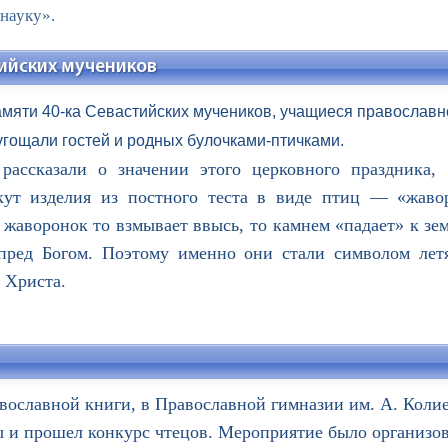
науку».
тийских мучеников
амяти 40-ка Севастийских мучеников, учащиеся православн
гощали гостей и родных булочками-птичками.
сказали о значении этого церковного праздника, 
ут изделия из постного теста в виде птиц — «жаво
жаворонок то взмывает ввысь, то камнем «падает» к зе
пред Богом. Поэтому именно они стали символом ле
 Христа.
авославной книги, в Православной гимназии им. А. Колие
ы и прошел конкурс чтецов. Мероприятие было организов