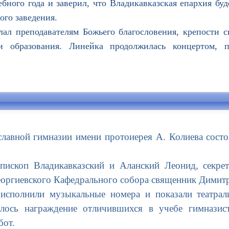
бного года и заверил, что Владикавказская епархия буд
ого заведения.
подавателям Божьего благословения, крепости си
и образования. Линейка продолжилась концертом, 
лавной гимназии имени протоиерея А. Колиева состо
скоп Владикавказский и Аланский Леонид, секрет
Георгиевского Кафедрального собора священник Димит
полнили музыкальные номера и показали театрализ
лось награждение отличившихся в учебе гимназис
бот.