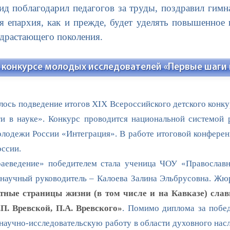
ид поблагодарил педагогов за труды, поздравил гимна
ая епархия, как и прежде, будет уделять повышенное
одрастающего поколения.
 конкурсе молодых исследователей «Первые шаги 
ось подведение итогов XIX Всероссийского детского конку
и в науке». Конкурс проводится национальной системой р
олодежи России «Интеграция». В работе итоговой конферен
оссии.
ведение» победителем стала ученица ЧОУ «Православная
 научный руководитель – Калоева Залина Эльбрусовна. Жю
тные страницы жизни (в том числе и на Кавказе) сла
П. Вревской, П.А. Вревского»
. Помимо диплома за побед
аучно-исследовательскую работу в области духовного насл