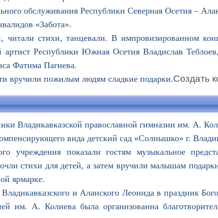
ьного обслуживания Республики Северная Осетия – Ала
нвалидов «Забота».
итали стихи, танцевали. В импровизированном конц
й артист Республики Южная Осетия Владислав Теблоев,
иса Фатима Пагиева.
Создать ко
ти вручили пожилым людям сладкие подарки.
ники Владикавказской православной гимназии им. А. Ко
компенсирующего вида детский сад «Солнышко» г. Владик
 учреждения показали гостям музыкальное предста
чли стихи для детей, а затем вручили малышам подарки
ой ярмарке.
ладикавказского и Аланского Леонида в праздник Бого
ей им. А. Колиева была организованна благотворител