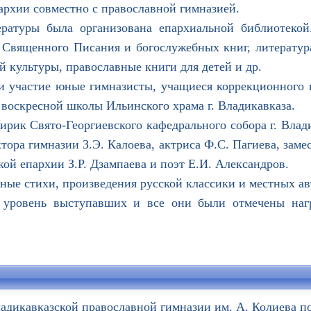
архии совместно с православной гимназией.
уры была организована епархиальной библиотекой
 Священного Писания и богослужебных книг, литератур
й культуры, православные книги для детей и др.
участие юные гимназисты, учащиеся коррекционного к
воскресной школы Ильинского храма г. Владикавказа.
ик Свято-Георгиевского кафедрального собора г. Влад
тора гимназии З.Э. Калоева, актриса Ф.С. Пагиева, заме
ой епархии З.Р. Дзампаева и поэт Е.И. Александров.
 стихи, произведения русской классики и местных ав
овень выступавших и все они были отмечены награ
ладикавказской православной гимназии им. А. Колиева п