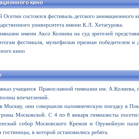
ационного кино
ой Осетии состоялся фестиваль детского анимационного 
дарственного университета имени К.Л. Хетагурова.
азии имени Аксо Колиева на суд зрителей представ
тогам фестиваля, мультфильм признан победителем и д
нного кино
е
кавказ учащиеся Православной гимназии им. А.Колиева,
 полны впечатлений.
 в Москву, они совершили паломническую поездку в По
роны Московской. С 4 по 8 января гимназисты посетил
енский собор Московского Кремля и Оружейную пала
и гостиницы, в которой остановились ребята.