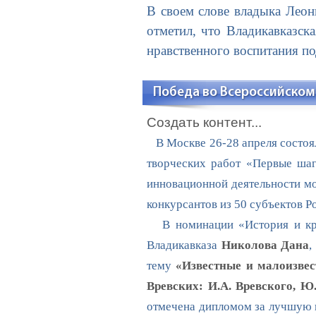
В своем слове владыка Леон
отметил, что Владикавказск
нравственного воспитания п
Победа во Всероссийском
Создать контент...
В Москве 26-28 апреля состоял
творческих работ «Первые шаг
инновационной деятельности м
конкурсантов из 50 субъектов Р
В номинации «История и крае
Владикавказа
Николова Дана
,
тему
«Известные и малоизвес
Вревских: И.А. Вревского, Ю.
отмечена дипломом за лучшую н