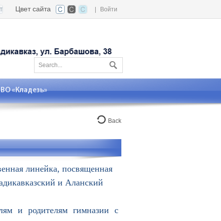
Цвет сайта
|
Войти
О «Кладезь»
Back
венная линейка, посвященная
ладикавказский и Аланский
ям и родителям гимназии с