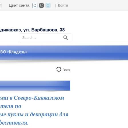
Цвет сайта
|
Войти
О «Кладезь»
Back
ми в Северо-Кавказском
теля по
е куклы и декорации для
фестиваля.