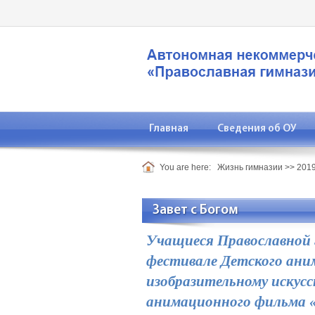
Главная
Сведения об ОУ
You are here:
Жизнь гимназии
>>
2019
Завет с Богом
Учащиеся Православной 
фестивале Детского ани
изобразительному искус
анимационного фильма «