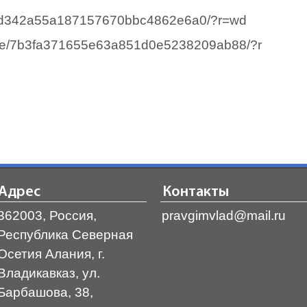
5a2bd342a55a187157670bbc4862e6a0/?r=wd
rivate/7b3fa371655e63a851d0e5238209ab88/?r
Адрес
Контакты
362003, Россия,
pravgimvlad@mail.ru
Республика Северная
Осетия Алания, г.
Владикавказ, ул.
Барбашова, 38,