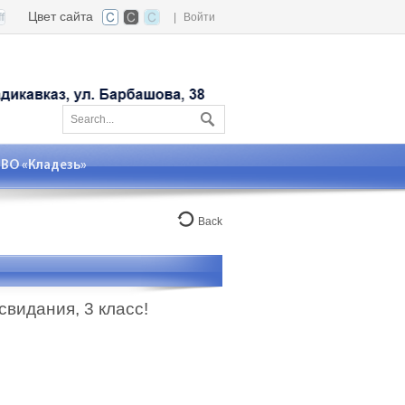
Цвет сайта
|
Войти
О «Кладезь»
Back
видания, 3 класс!