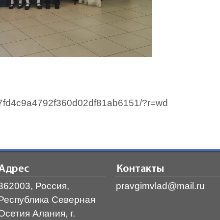
3ad7fd4c9a4792f360d02df81ab6151/?r=wd
Адрес
Контакты
362003, Россия,
pravgimvlad@mail.ru
Республика Северная
Осетия Алания, г.