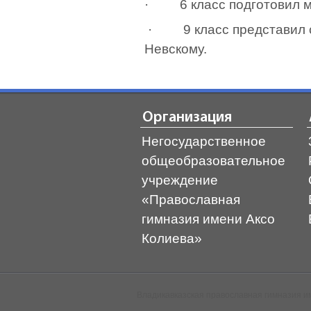
·
6 класс подготовил
· 9 класс представил с
Невскому.
Организация
Негосударственное
общеобразовательное
учреждение
«Православная
гимназия имени Аксо
Колиева»
Владикавказская православная гимназия им