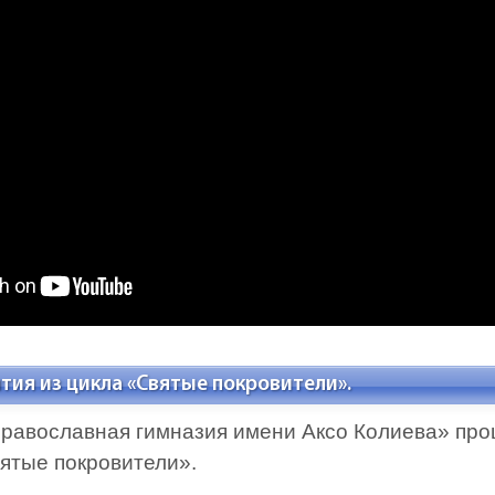
я из цикла «Святые покровители».
«Православная гимназия имени Аксо Колиева» п
вятые покровители».