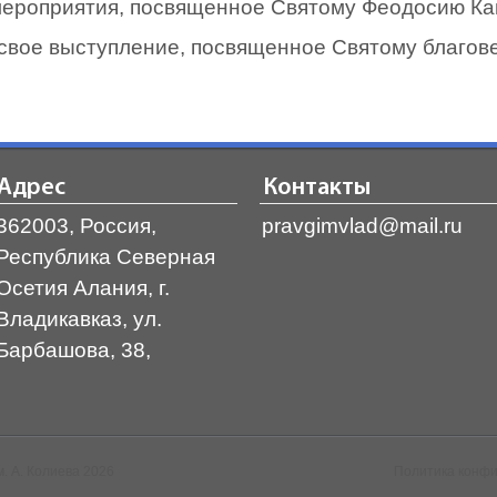
 мероприятия, посвященное Святому Феодосию Ка
вое выступление, посвященное Святому благов
Адрес
Контакты
362003, Россия,
pravgimvlad@mail.ru
Республика Северная
Осетия Алания, г.
Владикавказ, ул.
Барбашова, 38,
. А. Колиева 2026
Политика конф