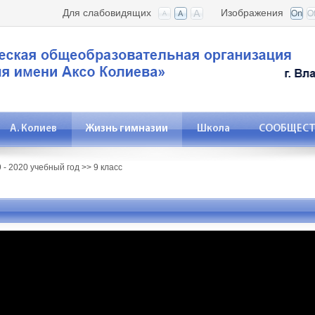
Для слабовидящих
Изображения
А. Колиев
Жизнь гимназии
Школа
СООБЩЕСТВ
 - 2020 учебный год
>>
9 класс