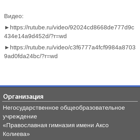
Видео:
►https://rutube.ru/video/92024cd8668de777d9c
434e14a9d452d/?r=wd
►https://rutube.ru/video/c3f6777a4fcf9984a8703
9ad0fda24bc/?r=wd
Организация
Негосударственное общеобразовательное
учреждение
«Православная гимназия имени Аксо
Колиева»