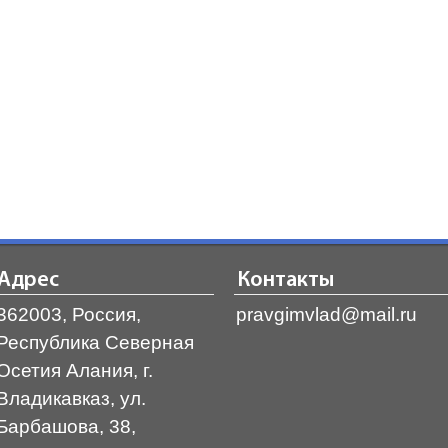
Адрес
Контакты
362003, Россия,
pravgimvlad@mail.ru
Республика Северная
Осетия Алания, г.
Владикавказ, ул.
Барбашова, 38,