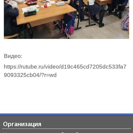
Видео:
https://rutube.ru/video/d19c465cd7205dc533fa7
9093325cb04/?r=wd
Организация